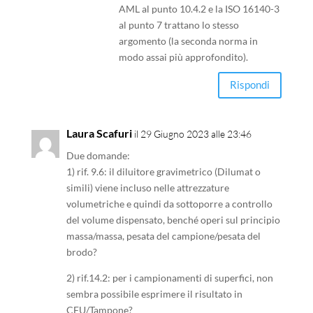
AML al punto 10.4.2 e la ISO 16140-3
al punto 7 trattano lo stesso
argomento (la seconda norma in
modo assai più approfondito).
Rispondi
Laura Scafuri
il 29 Giugno 2023 alle 23:46
Due domande:
1) rif. 9.6: il diluitore gravimetrico (Dilumat o
simili) viene incluso nelle attrezzature
volumetriche e quindi da sottoporre a controllo
del volume dispensato, benché operi sul principio
massa/massa, pesata del campione/pesata del
brodo?
2) rif.14.2: per i campionamenti di superfici, non
sembra possibile esprimere il risultato in
CFU/Tampone?