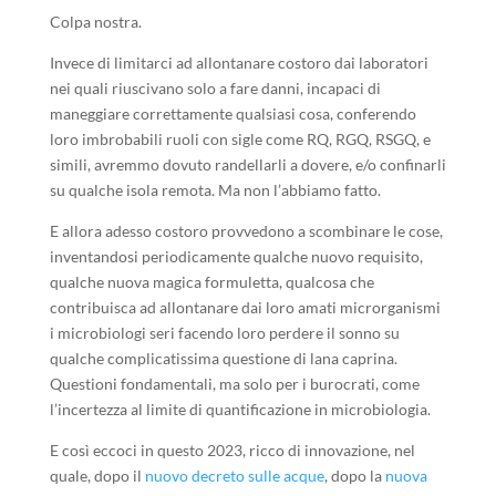
Colpa nostra.
Invece di limitarci ad allontanare costoro dai laboratori
nei quali riuscivano solo a fare danni, incapaci di
maneggiare correttamente qualsiasi cosa, conferendo
loro imbrobabili ruoli con sigle come RQ, RGQ, RSGQ, e
simili, avremmo dovuto randellarli a dovere, e/o confinarli
su qualche isola remota. Ma non l’abbiamo fatto.
E allora adesso costoro provvedono a scombinare le cose,
inventandosi periodicamente qualche nuovo requisito,
qualche nuova magica formuletta, qualcosa che
contribuisca ad allontanare dai loro amati microrganismi
i microbiologi seri facendo loro perdere il sonno su
qualche complicatissima questione di lana caprina.
Questioni fondamentali, ma solo per i burocrati, come
l’incertezza al limite di quantificazione in microbiologia.
E così eccoci in questo 2023, ricco di innovazione, nel
quale, dopo il
nuovo decreto sulle acque
, dopo la
nuova