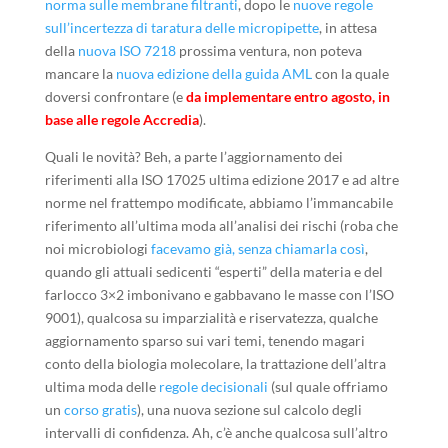
norma sulle membrane filtranti
, dopo le
nuove regole
sull’incertezza di taratura delle micropipette
, in attesa
della
nuova ISO 7218
prossima ventura, non poteva
mancare la
nuova edizione della guida AML
con la quale
doversi confrontare (e
da implementare entro agosto, in
base alle regole Accredia
).
Quali le novità? Beh, a parte l’aggiornamento dei
riferimenti alla ISO 17025 ultima edizione 2017 e ad altre
norme nel frattempo modificate, abbiamo l’immancabile
riferimento all’ultima moda all’analisi dei rischi (roba che
noi microbiologi
facevamo già, senza chiamarla così
,
quando gli attuali sedicenti “esperti” della materia e del
farlocco 3×2 imbonivano e gabbavano le masse con l’ISO
9001), qualcosa su imparzialità e riservatezza, qualche
aggiornamento sparso sui vari temi, tenendo magari
conto della biologia molecolare, la trattazione dell’altra
ultima moda delle
regole decisionali
(sul quale offriamo
un
corso gratis
), una nuova sezione sul calcolo degli
intervalli di confidenza. Ah, c’è anche qualcosa sull’altro