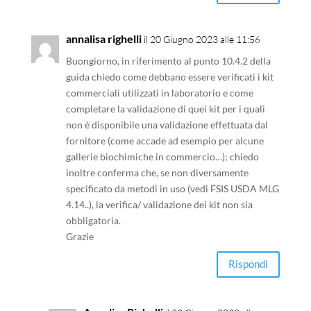
annalisa righelli
il 20 Giugno 2023 alle 11:56
Buongiorno, in riferimento al punto 10.4.2 della
guida chiedo come debbano essere verificati i kit
commerciali utilizzati in laboratorio e come
completare la validazione di quei kit per i quali
non è disponibile una validazione effettuata dal
fornitore (come accade ad esempio per alcune
gallerie biochimiche in commercio…); chiedo
inoltre conferma che, se non diversamente
specificato da metodi in uso (vedi FSIS USDA MLG
4.14..), la verifica/ validazione dei kit non sia
obbligatoria.
Grazie
Rispondi