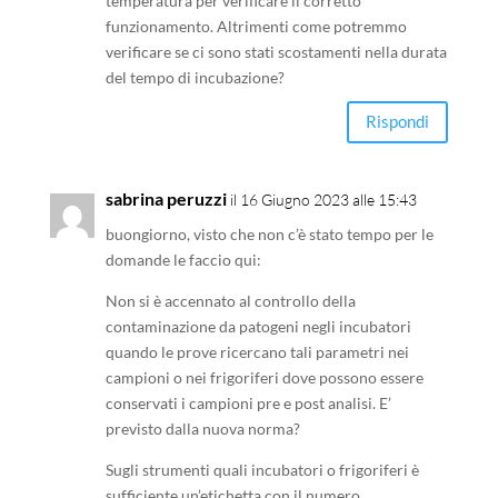
temperatura per verificare il corretto
funzionamento. Altrimenti come potremmo
verificare se ci sono stati scostamenti nella durata
del tempo di incubazione?
Rispondi
sabrina peruzzi
il 16 Giugno 2023 alle 15:43
buongiorno, visto che non c’è stato tempo per le
domande le faccio qui:
Non si è accennato al controllo della
contaminazione da patogeni negli incubatori
quando le prove ricercano tali parametri nei
campioni o nei frigoriferi dove possono essere
conservati i campioni pre e post analisi. E’
previsto dalla nuova norma?
Sugli strumenti quali incubatori o frigoriferi è
sufficiente un’etichetta con il numero