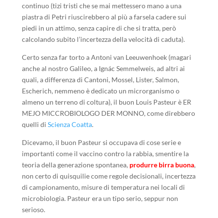
continuo (tizi tristi che se mai mettessero mano a una
piastra di Petri riuscirebbero al più a farsela cadere sui
piedi in un attimo, senza capire di che si tratta, però
calcolando subito l’incertezza della velocità di caduta).
Certo senza far torto a Antoni van Leeuwenhoek (magari
anche al nostro Galileo, a Ignác Semmelweis, ad altri ai
quali, a differenza di Cantoni, Mossel, Lister, Salmon,
Escherich, nemmeno è dedicato un microrganismo o
almeno un terreno di coltura), il buon Louis Pasteur è ER
MEJO MICCROBIOLOGO DER MONNO, come direbbero
quelli di
Scienza Coatta
.
Dicevamo, il buon Pasteur si occupava di cose serie e
importanti come il vaccino contro la rabbia, smentire la
teoria della generazione spontanea,
produrre birra buona
,
non certo di quisquilie come regole decisionali, incertezza
di campionamento, misure di temperatura nei locali di
microbiologia. Pasteur era un tipo serio, seppur non
serioso.