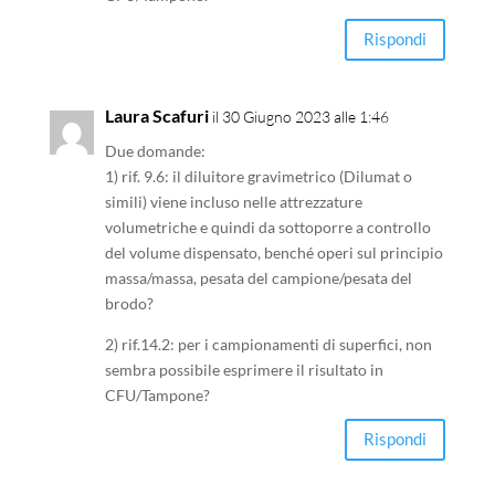
Rispondi
Laura Scafuri
il 30 Giugno 2023 alle 1:46
Due domande:
1) rif. 9.6: il diluitore gravimetrico (Dilumat o
simili) viene incluso nelle attrezzature
volumetriche e quindi da sottoporre a controllo
del volume dispensato, benché operi sul principio
massa/massa, pesata del campione/pesata del
brodo?
2) rif.14.2: per i campionamenti di superfici, non
sembra possibile esprimere il risultato in
CFU/Tampone?
Rispondi