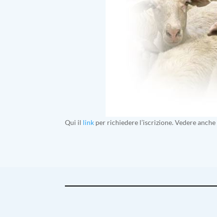
​Qui il
link
per richiedere l’iscrizione. Vedere anche 