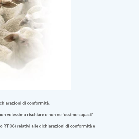
ichiarazioni di conformità.
non volessimo rischiare o non ne fossimo capaci?
 RT 08) relativi alle dichiarazioni di conformità e