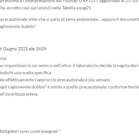
spressione e l’interpretazione dei risultati U.RP.T077 aggiornato al 27/10
he, eccetto casi successivi) nella Tabella a pag25
 precauzionale visto che si parla di tema ambientale… eppure il docum
 ragionevole dubbio”
 16 Giugno 2023 alle 18:09
essa
no imposizioni in un senso o nell’altro: il laboratorio decide la regola de
indichi una scelta specifica
le effettivamente l’approccio precauzionale è più sensato
 ogni ragionevole dubbio” è simile a quello precauzionale: conforme finchè
all’incertezza estesa
obbligatori sono contrassegnati
*