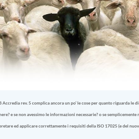
8 Accredia rev. 5 complica ancora un po’ le cose per quanto riguarda le d
ere? e se non avessimo le informazioni necessarie? o se semplicemente 
pretare ed applicare correttamente i requisiti della ISO 17025 (e del nuovo