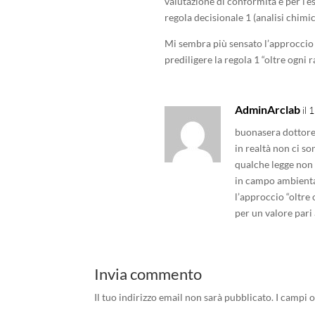
valutazione di conformità e per l’e
regola decisionale 1 (analisi chimic
Mi sembra più sensato l’approccio
prediligere la regola 1 “oltre ogni
AdminArclab
il
buonasera dottor
in realtà non ci so
qualche legge non 
in campo ambienta
l’approccio “oltre
per un valore pari 
Invia commento
Il tuo indirizzo email non sarà pubblicato.
I campi 