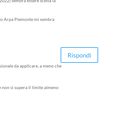
/2022) sembra essere scelta la
ento Arpa Piemonte mi sembra
Rispondi
cisionale da applicare, a meno che
 non si supera il limite almeno