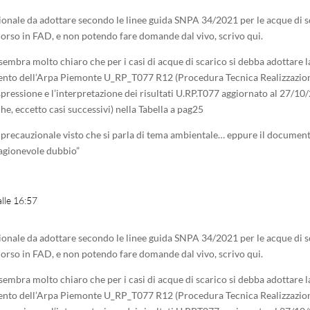
onale da adottare secondo le linee guida SNPA 34/2021 per le acque di sc
corso in FAD, e non potendo fare domande dal vivo, scrivo qui.
 sembra molto chiaro che per i casi di acque di scarico si debba adottare 
mento dell’Arpa Piemonte U_RP_T077 R12 (Procedura Tecnica Realizzazione
spressione e l’interpretazione dei risultati U.RP.T077 aggiornato al 27/10
he, eccetto casi successivi) nella Tabella a pag25
 precauzionale visto che si parla di tema ambientale… eppure il docum
 ragionevole dubbio”
alle 16:57
onale da adottare secondo le linee guida SNPA 34/2021 per le acque di sc
corso in FAD, e non potendo fare domande dal vivo, scrivo qui.
 sembra molto chiaro che per i casi di acque di scarico si debba adottare 
mento dell’Arpa Piemonte U_RP_T077 R12 (Procedura Tecnica Realizzazione