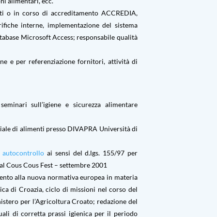
ni alimentari, ecc.
ti o in corso di accreditamento ACCREDIA,
rifiche interne, implementazione del sistema
database Microsoft Access; responsabile qualità
e e per referenziazione fornitori, attività di
minari sull’igiene e sicurezza alimentare
iale di alimenti presso DIVAPRA Università di
i autocontrollo
ai sensi del d.lgs. 155/97 per
nal Cous Cous Fest – settembre 2001
mento alla nuova normativa europea in materia
ica di Croazia, ciclo di missioni nel corso del
istero per l’Agricoltura Croato; redazione del
li di corretta prassi igienica per il periodo