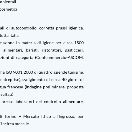
mbientali
 cosmetici
 di autocontrollo, corretta prassi igienica,
utta Italia
mazione in materia di igiene per circa 1500
 alimentari, baristi, ristoratori, pasticceri,
iazioni di categoria (Confcommercio-ASCOM,
a ISO 9001:2000 di quattro aziende tunisine,
ntreprise), svolgimento di circa 40 giorni di
ngua francese (indagine preliminare, proposta
sultati)
presso laboratori del controllo alimentare,
 Torino – Mercato Ittico all’Ingrosso, per
’incirca mensile