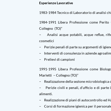
Esperienze Lavorative
1983-1984 Tecnico di Laboratorio di analisi ch
1984-1991 Libera Professione come Perito 
Collegno (TO)”
– Analisi acque potabili, acque reflue, rifiut
cosmetici
– Perizie penali di parte su argomenti di igiene
– Interventi di consulenza in aziende agroali
– Prelievi di campioni
1991-1995 Libera Professione come Biolog
Marletti – Collegno (TO)”
– Realizzazione della sezione microbiologica d
– Perizie civili e penali, d’ufficio e di part
alimenti.
– Realizzazione di piani di autocontrollo ed 
– Corsi di formazione igienica per il personale