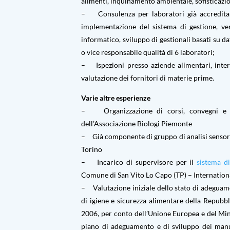
alimenti, inquinamento ambientale, sofisticazio
– Consulenza per laboratori già accredita
implementazione del sistema di gestione, ve
informatico, sviluppo di gestionali basati su 
o vice responsabile qualità di 6 laboratori;
– Ispezioni presso aziende alimentari, intern
valutazione dei fornitori di materie prime.
Varie altre esperienze
– Organizzazione di corsi, convegni e se
dell’Associazione Biologi Piemonte
– Già componente di gruppo di analisi sensor
Torino
– Incarico di supervisore per il
sistema d
Comune di San Vito Lo Capo (TP) – Internatio
– Valutazione iniziale dello stato di adegua
di igiene e sicurezza alimentare della Repubbl
2006, per conto dell’Unione Europea e del Min
piano di adeguamento e di sviluppo dei manua