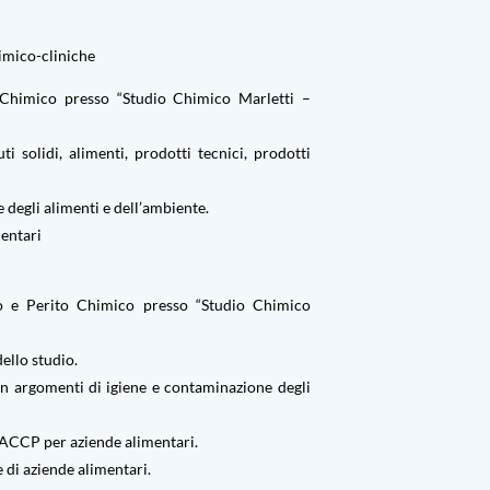
imico-cliniche
Chimico presso “Studio Chimico Marletti –
i solidi, alimenti, prodotti tecnici, prodotti
 degli alimenti e dell’ambiente.
mentari
o e Perito Chimico presso “Studio Chimico
ello studio.
e in argomenti di igiene e contaminazione degli
HACCP per aziende alimentari.
 di aziende alimentari.