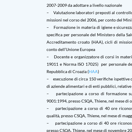
2007-2009 da adottare a livello nazionale
– Valutazione laboratori preposti al controllo 
missioni nel corso del 2006, per conto del Minis
– Formazione in materia di igiene e sicurezz
specifica per personale del Ministero della Sal
Accreditamento croato (HAA), cicli di missio
conto dell’Unione Europea
– Docente e organizzatore di corsi in materia
19011 e Norma ISO 17025) per personale del
Repubblica di Croazia (
HAA
)
– esecuzione di circa 150 verifiche ispettiv
di aziende alimentari e di enti pubblici, relative
– partecipazione a corso di formazione sull
9001:1994, presso CSQA, Thiene, nel mese di 
– partecipazione a corso di 40 ore riconos
qualità, presso CSQA, Thiene, nel mese di mag
– partecipazione a corso di 40 ore riconosc
presso CSQA, Thiene, nel mese di novembre 20