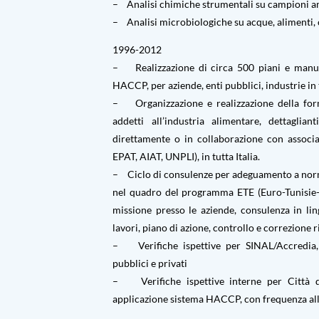
– Analisi chimiche strumentali su campioni a
– Analisi microbiologiche su acque, alimenti,
1996-2012
– Realizzazione di circa 500 piani e manuali
HACCP, per aziende, enti pubblici, industrie in t
– Organizzazione e realizzazione della for
addetti all’industria alimentare, dettaglianti
direttamente o in collaborazione con assoc
EPAT, AIAT, UNPLI), in tutta Italia.
– Ciclo di consulenze per adeguamento a norm
nel quadro del programma ETE (Euro-Tunisie-e
missione presso le aziende, consulenza in li
lavori, piano di azione, controllo e correzione ri
– Verifiche ispettive per SINAL/Accredia, 
pubblici e privati
– Verifiche ispettive interne per Città di
applicazione sistema HACCP, con frequenza all