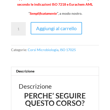
secondo le indicazioni ISO 7218 e Eurachem AML
“
Semplificatamente
”, a modo nostro.
6.
Aggiungi al carrello
Corso
FAD
online
asincrona:
Categorie:
Corsi Microbiologia
,
ISO 17025
Gestione
delle
apparecchiature
nel
Descrizione
laboratorio
microbiologico
Descrizione
quantità
PERCHE’ SEGUIRE
QUESTO CORSO?