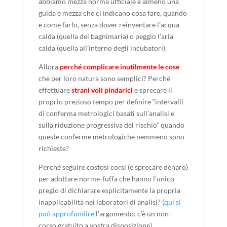
abbiamo mezza norma ufficiale e almeno una
guida e mezza che ci indicano cosa fare, quando
e come farlo, senza dover reinventare l’acqua
calda (quella dei bagnimaria) o peggio l’aria
calda (quella all’interno degli incubatori).
Allora
perché complicare inutilmente le cose
che per loro natura sono semplici? Perché
effettuare
strani voli pindarici
e sprecare il
proprio prezioso tempo per definire “intervalli
di conferma metrologici basati sull’analisi e
sulla riduzione progressiva del rischio” quando
queste conferme metrologiche nemmeno sono
richieste?
Perché seguire costosi corsi (e sprecare denaro)
per adottare norme-fuffa che hanno l’unico
pregio di dichiarare esplicitamente la propria
inapplicabilità nei laboratori di analisi? (
qui si
può approfondire
l’argomento: c’è un non-
corso gratuito a vostra disposizione)