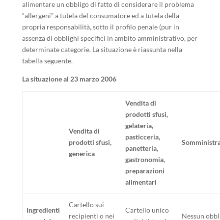
alimentare un obbligo di fatto di considerare il problema
“allergeni” a tutela del consumatore ed a tutela della
propria responsabilità, sotto il profilo penale (pur in
assenza di obblighi specifici in ambito amministrativo, per
determinate categorie. La situazione è riassunta nella
tabella seguente.
La situazione al 23 marzo 2006
Vendita di
prodotti sfusi,
gelateria,
Vendita di
pasticceria,
prodotti sfusi,
Somministr
panetteria,
generica
gastronomia,
preparazioni
alimentari
Cartello sui
Ingredienti
Cartello unico
recipienti o nei
Nessun obbl