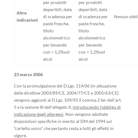
per prodotti
per prodotti
deperibili, data
deperibili, data
Altre
di scadenza per
di scadenza per
Nessun obbl
indicazioni
paste fresche,
paste fresche,
titolo
titolo
alcolometrico
alcolometrico
per bevande
per bevande
con > 1,2%vol
con > 1,2%vol
alcol
alcol
23 marzo 2006
Con la promulgazione del D.Lgs. 114/06 (in attuazione
delle direttive 2003/89/CE, 2004/77/CE e 2005/63/CE)
vengono aggiunti al D.Lgs. 109/92 il comma 2 ter dell’art.
5 e la sezione III dell’allegato II,
introducendo l’obbligo di
indicazione degli allergeni
. Non vengono adottate
disposizioni specifiche in merito al DM del 1994 sul
“cartello unico” che pertanto resta a tutti gli effetti in
vigore.