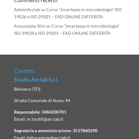
Commenti recenti
AdminArclab
su
Corso “Incertezza in microbiologia” ISO
19036 e ISO 29201 – FAD ONLINE DIFFERITA
Annunziata Silni
su
Corso “Incertezza in microbiologia”
ISO 19036 e ISO 29201 – FAD ONLINE DIFFERITA
Contatti
Studio Arclab S.r.l.
Beinasco (TO)
Strada Comunale di None, 44
Responsabile:
3484200701
Email:
m.tarditi@arclab.it
Segreteria e amministrazione:
3517860290
Email:
fatturazione@arclab.it