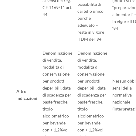
ai sensi del reg.
(infatti si tra
possibilità di
CE 1169/11 art.
“preparazion
cartello unico
44
alimentari” –
purché
in vigore il 
adeguato –
‘94
resta in vigore
il DM del ‘94
Denominazione
Denominazione
di vendita,
di vendita,
modalità di
modalità di
conservazione
conservazione
per prodotti
per prodotti
Nessun obbli
deperibili, data
deperibili, data
sensi della
Altre
di scadenza per
di scadenza per
normativa
indicazioni
paste fresche,
paste fresche,
nazionale
titolo
titolo
(interpretaz
alcolometrico
alcolometrico
per bevande
per bevande
con > 1,2%vol
con > 1,2%vol