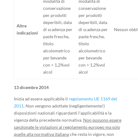
modalità di
modalità di
conservazione
conservazione
per prodotti
per prodotti
deperibili, data
deperibili, data
Altre
di scadenza per
di scadenza per
Nessun obbl
indicazioni
paste fresche,
paste fresche,
titolo
titolo
alcolometrico
alcolometrico
per bevande
per bevande
con > 1,2%vol
con > 1,2%vol
alcol
alcol
13 dicembre 2014
Inizia ad essere applicabile il
regolamento UE 1169 del
2011
. Non vengono adottate (negligentemente!)
disposizioni nazionali riguardanti l’applicabilità e la
vigenza della precedente normativa.
Non possono essere
sanzionate le violazioni al regolamento europeo ma solo
quelle alla normativa italiana
che resta in vigore, non