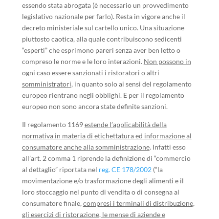
essendo stata abrogata (è necessario un provvedimento
legislativo nazionale per farlo). Resta in vigore anche il
decreto ministeriale sul cartello unico. Una situazione
piuttosto caotica, alla quale contribuiscono sedicenti
“esperti” che esprimono pareri senza aver ben letto o
compreso le norme e le loro interazioni.
Non possono in
ogni caso essere sanzionati i ristoratori o altri
somministratori
, in quanto solo ai sensi del regolamento
europeo rientrano negli obblighi. E per il regolamento
europeo non sono ancora state definite sanzioni.
Il regolamento 1169
estende l’applicabilità della
normativa in materia di etichettatura ed informazione al
consumatore anche alla somministrazione
. Infatti esso
all’art. 2 comma 1 riprende la definizione di “commercio
al dettaglio” riportata nel
reg. CE 178/2002
(“la
movimentazione e/o trasformazione degli alimenti e il
loro stoccaggio nel punto di vendita o di consegna al
consumatore finale,
compresi i terminali di distribuzione,
gli esercizi di ristorazione, le mense di aziende e