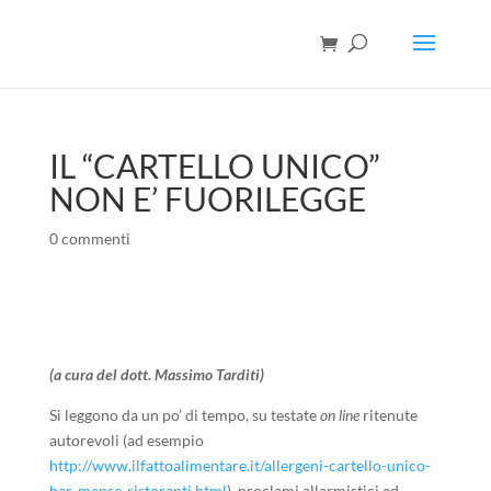
IL “CARTELLO UNICO”
NON E’ FUORILEGGE
0 commenti
(a cura del dott. Massimo Tarditi)
Si leggono da un po’ di tempo, su testate
on line
ritenute
autorevoli (ad esempio
http://www.ilfattoalimentare.it/allergeni-cartello-unico-
bar-mense-ristoranti.html
), proclami allarmistici ed