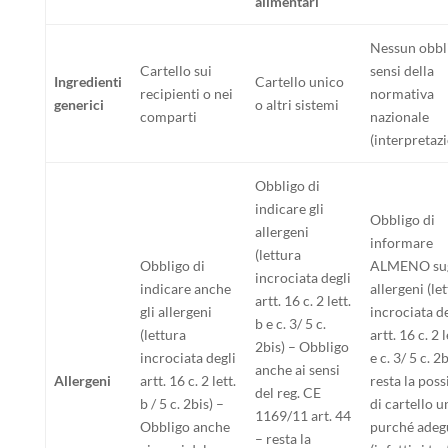
alimentari
Nessun obbli
Cartello sui
sensi della
Ingredienti
Cartello unico
recipienti o nei
normativa
generici
o altri sistemi
comparti
nazionale
(interpretaz
Obbligo di
indicare gli
Obbligo di
allergeni
informare
(lettura
Obbligo di
ALMENO sug
incrociata degli
indicare anche
allergeni (le
artt. 16 c. 2 lett.
gli allergeni
incrociata de
b e c. 3/ 5 c.
(lettura
artt. 16 c. 2 l
2bis) – Obbligo
incrociata degli
e c. 3/ 5 c. 2b
anche ai sensi
Allergeni
artt. 16 c. 2 lett.
resta la poss
del reg. CE
b / 5 c. 2bis) –
di cartello u
1169/11 art. 44
Obbligo anche
purché adeg
– resta la