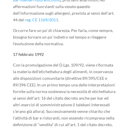
affermazioni fuorvianti sulla
vexata quaestio
dell’informazione sugli allergeni, prevista ai sensi dell’art.
44 del
reg. CE 1169/2011
.
Occorre fare un po’ di chiarezza. Per farla, come sempre,
bisogna tornare un po’ indietro nel tempo e rileggere
l’evoluzione della normativa.
17 febbraio 1992
Con la promulgazione del D.Lgs. 109/92, viene riformata
la materia dell’etichettatura degli alimenti, in osservanza
alle disposizioni comunitarie (direttive 89/395/CEE e
89/396 CEE). In un primo tempo una delle interpretazioni
fornite sulla norma sosteneva la necessità di etichettatura
ai sensi dell’art. 16 del citato decreto anche per bar ed
altri esercizi di somministrazione (i talebani interessati
c’erano già allora). Successivamente venne chiarito che
l’attività di bar e ristoranti, non essendo ricompresa nella
definizione di “vendita” di cui all’art. 1 del citato decreto,