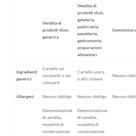
Vendita di
prodotti sfusi,
gelateria,
Vendita di
pasticceria,
prodotti sfusi,
Somministr
panetteria,
generica
gastronomia,
preparazioni
alimentari
Cartello sui
Ingredienti
Cartello unico
recipienti o nei
Nessun obbl
generici
o altri sistemi
comparti
Allergeni
Nessun obbligo
Nessun obbligo
Nessun obbl
Denominazione
Denominazione
di vendita,
di vendita,
modalità di
modalità di
conservazione
conservazione