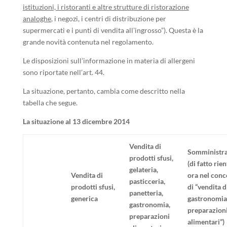
istituzioni, i ristoranti e altre strutture di ristorazione
analoghe
, i negozi, i centri di distribuzione per
supermercati e i punti di vendita all’ingrosso”). Questa è la
grande novità contenuta nel regolamento.
Le disposizioni sull’informazione in materia di allergeni
sono riportate nell’art. 44.
La situazione, pertanto, cambia come descritto nella
tabella che segue.
La situazione al 13 dicembre 2014
Vendita di
Somministr
prodotti sfusi,
(di fatto rie
gelateria,
Vendita di
ora nel conc
pasticceria,
prodotti sfusi,
di “vendita d
panetteria,
generica
gastronomia
gastronomia,
preparazion
preparazioni
alimentari”)