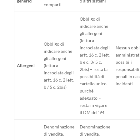
generici
o altri sistemi
comparti
Obbligo di
indicare anche
gli allergeni
(lettura
Obbligo di
incrociata degli
Nessun obbl
indicare anche
artt. 16 c. 2 lett.
amministrat
gli allergeni
b e c. 3/ 5 c.
possibili
Allergeni
(lettura
2bis) – resta la
responsabili
incrociata degli
possibilità di
penali in cas
artt. 16 c. 2 lett.
cartello unico
incidenti
b / 5 c. 2bis)
purché
adeguato –
resta in vigore
il DM del ‘94
Denominazione
Denominazione
di vendita,
di vendita,