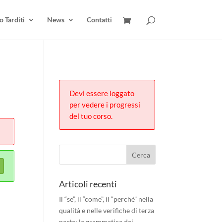
 Tarditi
News
Contatti
Devi essere loggato
per vedere i progressi
del tuo corso.
Articoli recenti
Il “se”, il “come”, il “perché” nella
qualità e nelle verifiche di terza
parte: la grammatica dei