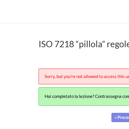
ISO 7218 “pillola” regole
Sorry, but you're not allowed to access this un
Hai completato la lezione? Contrassegna co
« Prece