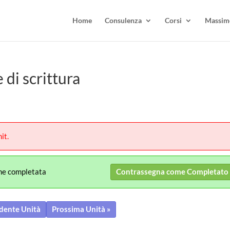
Home
Consulenza
Corsi
Massimo
 di scrittura
it.
me completata
Contrassegna come Completato
dente Unità
Prossima Unità »