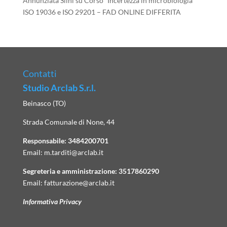
Annunziata Silni
su
Corso “Incertezza in microbiologia”
ISO 19036 e ISO 29201 – FAD ONLINE DIFFERITA
Contatti
Studio Arclab S.r.l.
Beinasco (TO)
Strada Comunale di None, 44
Responsabile:
3484200701
Email:
m.tarditi@arclab.it
Segreteria e amministrazione:
3517860290
Email:
fatturazione@arclab.it
Informativa Privacy