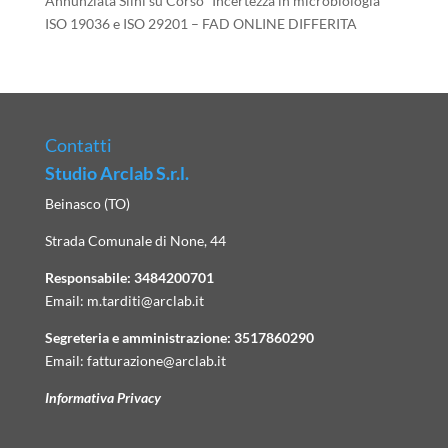
Annunziata Silni
su
Corso “Incertezza in microbiologia”
ISO 19036 e ISO 29201 – FAD ONLINE DIFFERITA
Contatti
Studio Arclab S.r.l.
Beinasco (TO)
Strada Comunale di None, 44
Responsabile:
3484200701
Email:
m.tarditi@arclab.it
Segreteria e amministrazione:
3517860290
Email:
fatturazione@arclab.it
Informativa Privacy