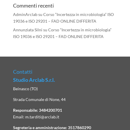
Commenti recenti
AdminArclab
su
Corso “Incertezza in microbiologia” ISO
19036 e ISO 29201 – FAD ONLINE DIFFERITA
Annunziata Silni
su
Corso “Incertezza in microbiologia”
ISO 19036 e ISO 29201 – FAD ONLINE DIFFERITA
Contatti
Studio Arclab S.r.l.
Beinasco (TO)
Strada Comunale di None, 44
Responsabile:
3484200701
Email:
m.tarditi@arclab.it
Segreteria e amministrazione:
3517860290