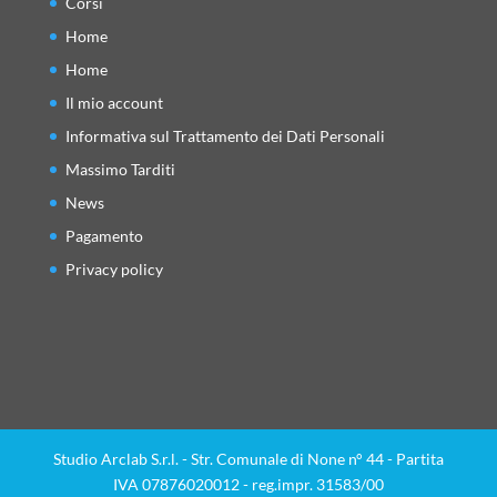
Corsi
Home
Home
Il mio account
Informativa sul Trattamento dei Dati Personali
Massimo Tarditi
News
Pagamento
Privacy policy
Studio Arclab S.r.l. - Str. Comunale di None n° 44 - Partita
IVA 07876020012 - reg.impr. 31583/00