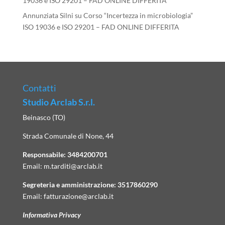
19036 e ISO 29201 – FAD ONLINE DIFFERITA
Annunziata Silni
su
Corso “Incertezza in microbiologia”
ISO 19036 e ISO 29201 – FAD ONLINE DIFFERITA
Contatti
Studio Arclab S.r.l.
Beinasco (TO)
Strada Comunale di None, 44
Responsabile:
3484200701
Email:
m.tarditi@arclab.it
Segreteria e amministrazione:
3517860290
Email:
fatturazione@arclab.it
Informativa Privacy