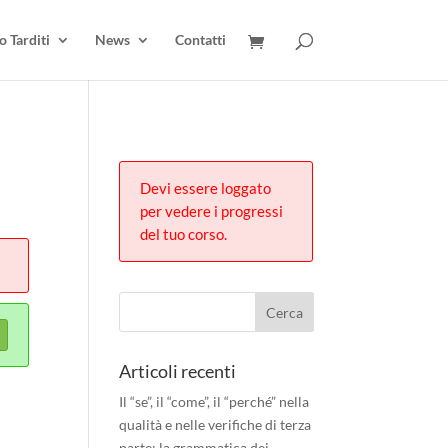
 Tarditi
News
Contatti
Devi essere loggato
per vedere i progressi
del tuo corso.
Articoli recenti
Il “se”, il “come”, il “perché” nella
qualità e nelle verifiche di terza
parte: la grammatica dei