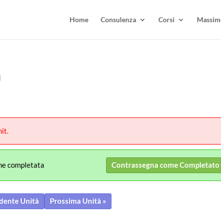
Home
Consulenza
Corsi
Massimo
a
it.
me completata
Contrassegna come Completato
dente Unità
Prossima Unità »