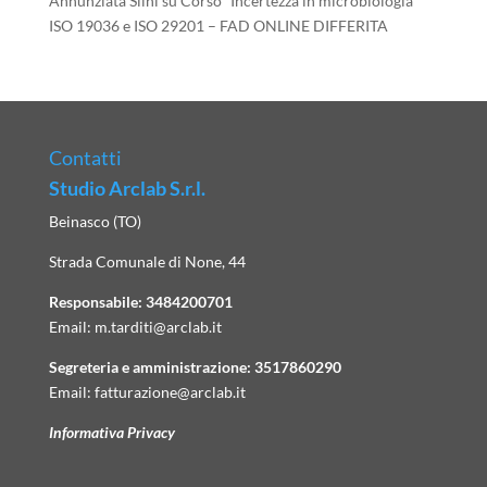
Annunziata Silni
su
Corso “Incertezza in microbiologia”
ISO 19036 e ISO 29201 – FAD ONLINE DIFFERITA
Contatti
Studio Arclab S.r.l.
Beinasco (TO)
Strada Comunale di None, 44
Responsabile:
3484200701
Email:
m.tarditi@arclab.it
Segreteria e amministrazione:
3517860290
Email:
fatturazione@arclab.it
Informativa Privacy