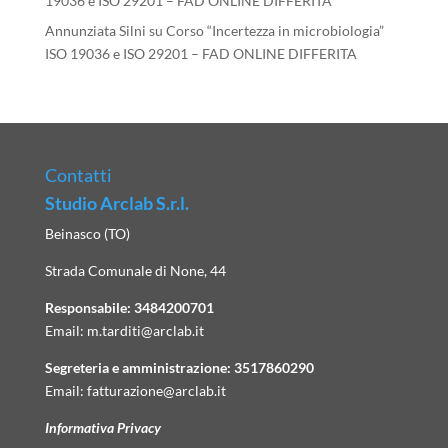
19036 e ISO 29201 – FAD ONLINE DIFFERITA
Annunziata Silni
su
Corso “Incertezza in microbiologia”
ISO 19036 e ISO 29201 – FAD ONLINE DIFFERITA
Contatti
Studio Arclab S.r.l.
Beinasco (TO)
Strada Comunale di None, 44
Responsabile:
3484200701
Email:
m.tarditi@arclab.it
Segreteria e amministrazione:
3517860290
Email:
fatturazione@arclab.it
Informativa Privacy