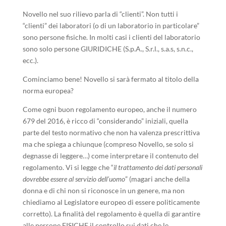
Novello nel suo rilievo parla di “clienti”. Non tutti i
“clienti” dei laboratori (o di un laboratorio in particolare”
sono persone fisiche. In molti casi i clienti del laboratorio
sono solo persone GIURIDICHE (S.p.A., S.r.l., s.a.s, s.n.c.,
ecc.).
Cominciamo bene! Novello si sarà fermato al titolo della
norma europea?
Come ogni buon regolamento europeo, anche il numero
679 del 2016, è ricco di “considerando” iniziali, quella
parte del testo normativo che non ha valenza prescrittiva
ma che spiega a chiunque (compreso Novello, se solo si
degnasse di leggere…) come interpretare il contenuto del
regolamento. Vi si legge che “
il trattamento dei dati personali
dovrebbe essere al servizio dell’uomo
” (magari anche della
donna e di chi non si riconosce in un genere, ma non
chiediamo al Legislatore europeo di essere politicamente
corretto). La finalità del regolamento è quella di garantire
alle persone FISICHE il controllo sui dati che le