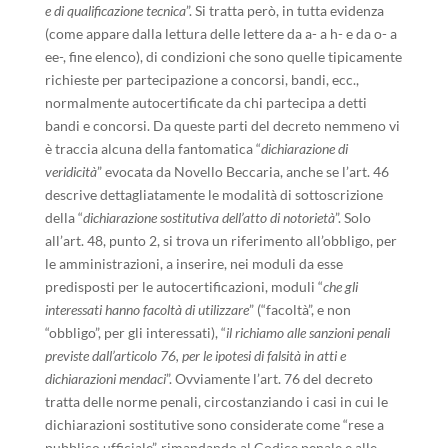
e di qualificazione tecnica
”. Si tratta però, in tutta evidenza
(come appare dalla lettura delle lettere da a- a h- e da o- a
ee-, fine elenco), di condizioni che sono quelle tipicamente
richieste per partecipazione a concorsi, bandi, ecc.,
normalmente autocertificate da chi partecipa a detti
bandi e concorsi. Da queste parti del decreto nemmeno vi
è traccia alcuna della fantomatica “
dichiarazione di
veridicità
” evocata da Novello Beccaria, anche se l’art. 46
descrive dettagliatamente le modalità di sottoscrizione
della “
dichiarazione sostitutiva dell’atto di notorietà
”. Solo
all’art. 48, punto 2, si trova un riferimento all’obbligo, per
le amministrazioni, a inserire, nei moduli da esse
predisposti per le autocertificazioni, moduli “
che gli
interessati hanno facoltà di utilizzare
” (“facoltà”, e non
“obbligo”, per gli interessati), “
il richiamo alle sanzioni penali
previste dall’articolo 76, per le ipotesi di falsità in atti e
dichiarazioni mendaci
”. Ovviamente l’art. 76 del decreto
tratta delle norme penali, circostanziando i casi in cui le
dichiarazioni sostitutive sono considerate come “rese a
pubblico ufficiale”, rimandando al Codice penale e alle