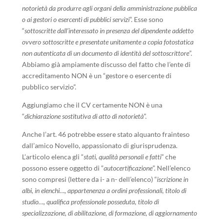
notorietà
da produrre agli organi della amministrazione pubblica
o ai gestori o esercenti di pubblici servizi
”. Esse sono
“
sottoscritte dall’interessato in presenza del dipendente addetto
ovvero sottoscritte e presentate unitamente a copia fotostatica
non autenticata di un documento di identità del sottoscrittore
”.
Abbiamo già ampiamente discusso del fatto che l’ente di
accreditamento NON è un “gestore o esercente di
pubblico servizio”.
Aggiungiamo che il CV certamente NON è una
“
dichiarazione sostitutiva di atto di notorietà
”.
Anche l’art. 46 potrebbe essere stato alquanto frainteso
dall’amico Novello, appassionato di giurisprudenza.
L’articolo elenca gli “
stati, qualità personali e fatti
” che
possono essere oggetto di “
autocertificazione
”. Nell’elenco
sono compresi (lettere da i- a n- dell’elenco) “
iscrizione in
albi, in elenchi…, appartenenza a ordini professionali, titolo di
studio…, qualifica professionale posseduta, titolo di
specializzazione, di abilitazione, di formazione, di aggiornamento