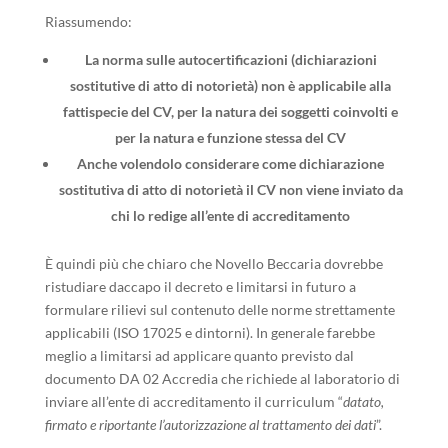
Riassumendo:
La norma sulle autocertificazioni (dichiarazioni
sostitutive di atto di notorietà) non è applicabile alla
fattispecie del CV, per la natura dei soggetti coinvolti e
per la natura e funzione stessa del CV
Anche volendolo considerare come dichiarazione
sostitutiva di atto di notorietà il CV non viene inviato da
chi lo redige all’ente di accreditamento
È quindi più che chiaro che Novello Beccaria dovrebbe
ristudiare daccapo il decreto e limitarsi in futuro a
formulare rilievi sul contenuto delle norme strettamente
applicabili (ISO 17025 e dintorni). In generale farebbe
meglio a limitarsi ad applicare quanto previsto dal
documento DA 02 Accredia che richiede al laboratorio di
inviare all’ente di accreditamento il curriculum “
datato,
firmato e riportante l’autorizzazione al trattamento dei dati
”.