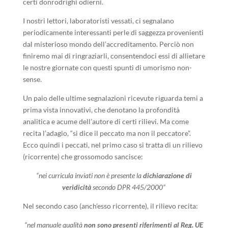
certi donrodrighi odierni.
I nostri lettori, laboratoristi vessati, ci segnalano
periodicamente interessanti perle di saggezza provenienti
dal misterioso mondo dell’accreditamento. Perciò non
finiremo mai di ringraziarli, consentendoci essi di allietare
le nostre giornate con questi spunti di umorismo non-
sense.
Un paio delle ultime segnalazioni ricevute riguarda temi a
prima vista innovativi, che denotano la profondità
analitica e acume dell’autore di certi rilievi. Ma come
recita l’adagio, “si dice il peccato ma non il peccatore”.
Ecco quindi i peccati, nel primo caso si tratta di un rilievo
(ricorrente) che grossomodo sancisce:
“nei curricula inviati non è presente la
dichiarazione di
veridicità
secondo DPR 445/2000”
Nel secondo caso (anch’esso ricorrente), il rilievo recita:
“nel manuale qualità
non sono presenti riferimenti al Reg. UE