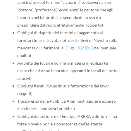
apostrofare col termine “signorina” o, viceversa, con
“dottore”, “professore”, “eccellenza”, le persone che egli
incontra nei laboratori, a seconda del sesso e a
prescindere dal ruolo effettivamente ricoperto)
Obblighi di rispetto dei termini di pagamento ai
fornitori (mai si è avuta notizie di rilievi di Novello sulla
mancanza di riferimenti al
D.lgs 192/2012
nel manuale
qualità)
Agibilità dei locali e norme in materia di edilizia (si
narra che esistano laboratori operanti in locali del tutto
abusivi)
Obblighi fiscali (riguardo alla fatturazione dei lavori
eseguiti)
Trasparenza della Pubblica Amministrazione e accesso
ai dati (per i laboratori pubblici)
Obblighi del settore dell’Energia (ARERA e dintorni, ma
forse Novello non è a conoscenza dell’esistenza