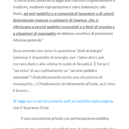
“A fini di utilità generale la legge può riservare originariamente o
trasferire, mediante espropriazione e salvo indennizzo, allo
Stato,
ad enti pubblici o a comunità di lavoratori o di utenti
determinate imprese o categorie di imprese, che si
riferiscano a servizi pubblici essenziali o a fonti di energia o
a situazioni di monopolio
ed abbiano carattere di preminente
interesse generale.”
Sicuramente non sono in questione “
fonti di energia
”
(semmai il dispendio di energie, per i laboratori, per
correre dietro alle ultime trovate di Novello). È forse il
“servizio” di accreditamento un “
servizio pubblico
essenziale
”? (Indubbiamente esiste una situazione di
monopolio…) Chiediamolo direttamente all’oste, se il vino
è buono…
Si legge qui e nel documento pdf accessibile dalla pagina
,
che il Supremo Ente:
“è una associazione privata con partecipazione pubblica
i rapporti con i soggetti accreditati sono di natura contrattuale e