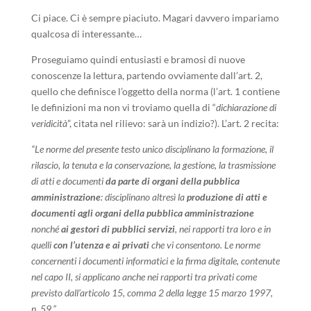
Ci piace. Ci è sempre piaciuto. Magari davvero impariamo
qualcosa di interessante…
Proseguiamo quindi entusiasti e bramosi di nuove
conoscenze la lettura, partendo ovviamente dall’art. 2,
quello che definisce l’oggetto della norma (l’art. 1 contiene
le definizioni ma non vi troviamo quella di “
dichiarazione di
veridicità
”, citata nel rilievo: sarà un indizio?). L’art. 2 recita:
“Le norme del presente testo unico disciplinano la formazione, il
rilascio, la tenuta e la conservazione, la gestione, la trasmissione
di atti e documenti
da parte di organi della pubblica
amministrazione
: disciplinano altresì la
produzione di atti e
documenti agli organi della pubblica amministrazione
nonché
ai gestori di pubblici servizi
, nei rapporti tra loro e in
quelli
con l’utenza e ai privati
che vi consentono. Le norme
concernenti i documenti informatici e la firma digitale, contenute
nel capo II, si applicano anche nei rapporti tra privati come
previsto dall’articolo 15, comma 2 della legge 15 marzo 1997,
n. 59.”