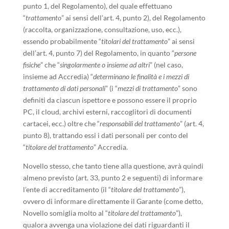
punto 1, del Regolamento), del quale effettuano
“
trattamento
” ai sensi dell’art. 4, punto 2), del Regolamento
(raccolta, organizzazione, consultazione, uso, ecc.),
essendo probabilmente “
titolari del trattamento
” ai sensi
dell’art. 4, punto 7) del Regolamento, in quanto “
persone
fisiche
” che “
singolarmente o insieme ad altri
” (nel caso,
insieme ad Accredia) “
determinano le finalità e i mezzi di
trattamento di dati personali
” (i “
mezzi di trattamento
” sono
definiti da ciascun ispettore e possono essere il proprio
PC, il cloud, archivi esterni, raccoglitori di documenti
cartacei, ecc.) oltre che “
responsabili del trattamento
” (art. 4,
punto 8), trattando essi i dati personali per conto del
“
titolare del trattamento
” Accredia.
Novello stesso, che tanto tiene alla questione, avrà quindi
almeno previsto (art. 33, punto 2 e seguenti) di informare
l’ente di accreditamento (il “
titolare del trattamento
”),
ovvero di informare direttamente il Garante (come detto,
Novello somiglia molto al “
titolare del trattamento
”),
qualora avvenga una violazione dei dati riguardanti il