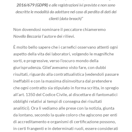
2016/679 (GDPR)
e alle registrazioni ivi previste e non sono
descritte le modalità da adottare nel caso di perdita di dati dei
clienti (data breach)”
Non dovendosi nominare il peccatore chiameremo
Novello Beccaria
l’autore dei rilievi.
È molto bello sapere che i carnefici osservano attenti ogni
aspetto della vita dei laboratori, volgendo le magnifiche
sorti, e progressive, verso l’oscuro mondo della
giurisprudenza. Gliel’avevamo visto fare, con dubbi
risultati, riguardo alla contrattualistica (vedendoli passare
ineffabili e con la massima disinvoltura dal pretendere
che ogni contratto sia stipulato in forma scritta, in spregio
all’art. 1350 del Codice Civile, al discettare di fantomatici
obblighi relativi ai tempi di consegna dei risultati
analitici). Ora li vediamo alle prese con la notizia, giunta
da lontano, secondo la quale coloro che agiscono per enti
di accreditamento e organismi di certificazione possono,
in certi frangenti e in determinati ruoli, essere considerati