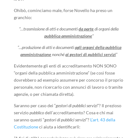
Ohibò, cominciamo male, forse Novello ha preso un
granchio:
“…trasmissione di atti e documenti
da parte
di organi della
pubblica amministrazione
”
“…produzione di atti e documenti
agli organi della pubblica
amministrazione
nonché
ai gestori di pubblici servizi
”
Evidentemente gli enti di accreditamento NON SONO
“organi della pubblica amministrazione” (se così fosse
dovrebbero ad esempio assumere per concorso il proprio
personale, non ricercarlo con annunci di lavoro o tramite
agenzie, o per chiamata diretta).
Saranno per caso dei “
gestori di pubblici servizi
”? Il prezioso
servizio
pubblico
dell’accreditamento? Cosa e chi mai
saranno questi “
gestori di pubblici servizi
”?
L’art. 43 della
Costituzione
ci aiuta a identificarli: