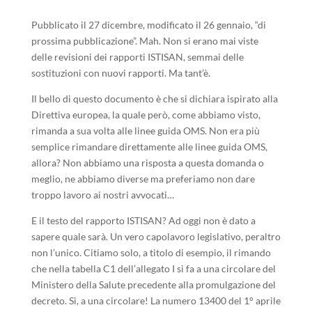
Pubblicato il 27 dicembre, modificato il 26 gennaio, “di
prossima pubblicazione”. Mah. Non si erano mai viste
delle revisioni dei rapporti ISTISAN, semmai delle
sostituzioni con nuovi rapporti. Ma tant’è.
Il bello di questo documento è che si dichiara ispirato alla
Direttiva europea, la quale però, come abbiamo visto,
rimanda a sua volta alle linee guida OMS. Non era più
semplice rimandare direttamente alle linee guida OMS,
allora? Non abbiamo una risposta a questa domanda o
meglio, ne abbiamo diverse ma preferiamo non dare
troppo lavoro ai nostri avvocati…
E il testo del rapporto ISTISAN? Ad oggi non è dato a
sapere quale sarà. Un vero capolavoro legislativo, peraltro
non l’unico. Citiamo solo, a titolo di esempio, il rimando
che nella tabella C1 dell’allegato I si fa a una circolare del
Ministero della Salute precedente alla promulgazione del
decreto. Sì, a una circolare! La numero 13400 del 1° aprile