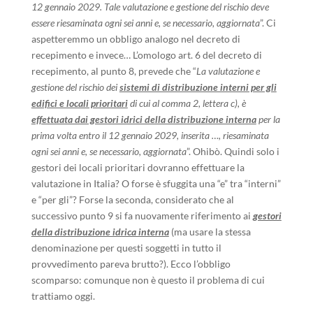
12 gennaio 2029. Tale valutazione e gestione del rischio deve
essere riesaminata ogni sei anni e, se necessario, aggiornata
”. Ci
aspetteremmo un obbligo analogo nel decreto di
recepimento e invece… L’omologo art. 6 del decreto di
recepimento, al punto 8, prevede che “
La valutazione e
gestione del rischio dei
sistemi di distribuzione interni per gli
edifici e locali prioritari
di cui al comma 2, lettera c), è
effettuata dai gestori idrici della distribuzione interna
per la
prima volta entro il 12 gennaio 2029, inserita …, riesaminata
ogni sei anni e, se necessario, aggiornata
”. Ohibò. Quindi solo i
gestori dei locali prioritari dovranno effettuare la
valutazione in Italia? O forse è sfuggita una “e” tra “interni”
e “per gli”? Forse la seconda, considerato che al
successivo punto 9 si fa nuovamente riferimento ai
gestori
della distribuzione idrica interna
(ma usare la stessa
denominazione per questi soggetti in tutto il
provvedimento pareva brutto?). Ecco l’obbligo
scomparso: comunque non è questo il problema di cui
trattiamo oggi.