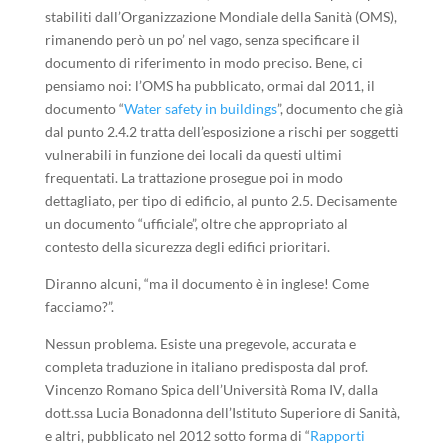
stabiliti dall’Organizzazione Mondiale della Sanità (OMS),
rimanendo però un po’ nel vago, senza specificare il
documento di riferimento in modo preciso. Bene, ci
pensiamo noi: l’OMS ha pubblicato, ormai dal 2011, il
documento “
Water safety in buildings
”, documento che già
dal punto 2.4.2 tratta dell’esposizione a rischi per soggetti
vulnerabili in funzione dei locali da questi ultimi
frequentati. La trattazione prosegue poi in modo
dettagliato, per tipo di edificio, al punto 2.5. Decisamente
un documento “ufficiale”, oltre che appropriato al
contesto della sicurezza degli edifici prioritari.
Diranno alcuni, “ma il documento è in inglese! Come
facciamo?”.
Nessun problema. Esiste una pregevole, accurata e
completa traduzione in italiano predisposta dal prof.
Vincenzo Romano Spica dell’Università Roma IV, dalla
dott.ssa Lucia Bonadonna dell’Istituto Superiore di Sanità,
e altri, pubblicato nel 2012 sotto forma di “
Rapporti