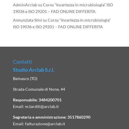
AdminArclab
su
Corso “Incertezza in microbiologia” ISO
19036 e ISO 29201 – FAD ONLINE DIFFERITA
Annunziata Silni
su
Corso “Incertezza in microbiologia”
ISO 19036 e ISO 29201 – FAD ONLINE DIFFERITA
Contatti
Studio Arclab S.r.l.
Beinasco (TO)
Strada Comunale di None, 44
Responsabile:
3484200701
Email:
m.tarditi@arclab.it
Segreteria e amministrazione:
3517860290
Email:
fatturazione@arclab.it