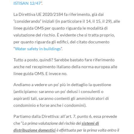
ISTISAN 12/47
”.
La Direttiva UE 2020/2184 fa riferimento, già dai
“considerando” iniziali (in particolare il 14, il 15, il 29), alle
linee guida OMS per quanto riguarda le modalità di
valutazione del rischio. È evidente che si tratta proprio,
per quanto riguarda gli edifici, del citato documento
“
Water safety in buildings
”.
Tutto a posto, quindi? Sarebbe bastato fare riferimento
anche nel recepimento italiano della norma europea alle
linee guida OMS. E invece no.
Andiamo a vedere un po’ più in dettaglio la questione
(anticipiamo: saranno un po’ delusi i consulenti o
aspiranti tali, saranno contenti gli amministratori di
condominio e forse anche i condomini).
Partiamo dalla Direttiva: all’art. 7, punto 6, essa prevede
che “
La prima valutazione del rischio dei
sistemi di
distribuzione domestici
è effettuata per la prima volta entro il